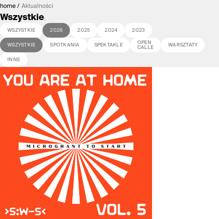
home
Aktualności
Wszystkie
WSZYSTKIE
2026
2025
2024
2023
OPEN
WSZYSTKIE
SPOTKANIA
SPEKTAKLE
WARSZTATY
CALLE
INNE