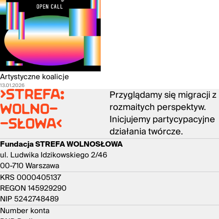
Artystyczne koalicje
13.01.2026
Przyglądamy się migracji z
>strefa:
rozmaitych perspektyw.
wolno-
Inicjujemy partycypacyjne
-słowa<
działania twórcze.
Fundacja STREFA WOLNOSŁOWA
ul. Ludwika Idzikowskiego 2/46
00-710 Warszawa
KRS 0000405137
REGON 145929290
NIP 5242748489
Number konta