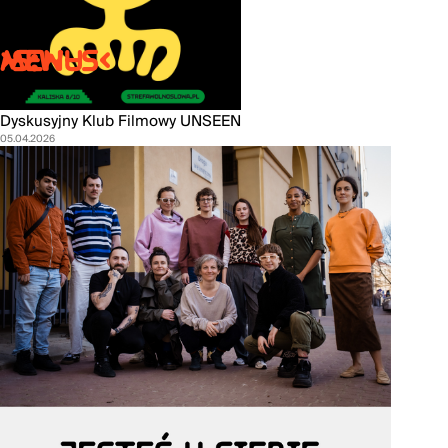
>S:W-S<
MENU
Dyskusyjny Klub Filmowy UNSEEN
05.04.2026