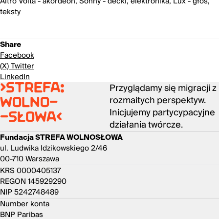
Altro Volta - akordeon, Sonny - decki, elektronika, Lux - głos,
teksty
Share
Facebook
(X) Twitter
LinkedIn
Przyglądamy się migracji z
>strefa:
rozmaitych perspektyw.
wolno-
Inicjujemy partycypacyjne
-słowa<
działania twórcze.
Fundacja STREFA WOLNOSŁOWA
ul. Ludwika Idzikowskiego 2/46
00-710 Warszawa
KRS 0000405137
REGON 145929290
NIP 5242748489
Number konta
BNP Paribas