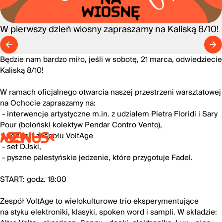
W pierwszy dzień wiosny zapraszamy na Kaliską 8/10!
Będzie nam bardzo miło, jeśli w sobotę, 21 marca, odwiedziecie
Kaliską 8/10!
W ramach oficjalnego otwarcia naszej przestrzeni warsztatowej
na Ochocie zapraszamy na:
- interwencje artystyczne m.in. z udziałem Pietra Floridi i Sary
Pour (
boloński kolektyw Pendar Contro Vento)
,
- koncert zespołu VoltAge
>S:W-S<
MENU
- set DJski,
- pyszne palestyńskie jedzenie, które przygotuje Fadel.
START: godz. 18:00
Zespół VoltAge to wielokulturowe trio eksperymentujące
na styku elektroniki, klasyki, spoken word i sampli. W składzie: