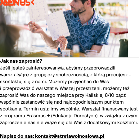
>S:W-S<
MENU
Jak nas zaprosić?
Jeśli jesteś zainteresowany/a, abyśmy przeprowadzili
warsztaty/grę z grupą czy społecznością, z którą pracujesz -
skontaktuj się z nami. Możemy przyjechać do Was
i przeprowadzić warsztat w Waszej przestrzeni, możemy też
zaprosić Was do naszego miejsca przy Kaliskiej 8/10 bądź
wspólnie zastanowić się nad najdogodniejszym punktem
spotkania. Termin ustalimy wspólnie. Warsztat finansowany jest
z programu Erasmus + (Edukacja Dorosłych), w związku z czym
zaproszenie nas nie wiąże się dla Was z dodatkowymi kosztami.
Napisz do nas: kontakt@strefawolnoslowa.pl