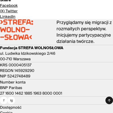
Facebook
(X) Twitter
LinkedIn
Przyglądamy się migracji z
>strefa:
rozmaitych perspektyw.
wolno-
Inicjujemy partycypacyjne
-słowa<
działania twórcze.
Fundacja STREFA WOLNOSŁOWA
ul. Ludwika Idzikowskiego 2/46
00-710 Warszawa
KRS 0000405137
REGON 145929290
NIP 5242748489
Number konta
BNP Paribas
27 1600 1462 1885 1963 8000 0001
f
ig
Dostępność
Cookie