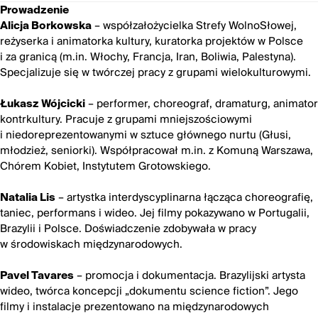
Prowadzenie
– współzałożycielka Strefy WolnoSłowej,
Alicja Borkowska
reżyserka i animatorka kultury, kuratorka projektów w Polsce
i za granicą (m.in. Włochy, Francja, Iran, Boliwia, Palestyna).
Specjalizuje się w twórczej pracy z grupami wielokulturowymi.
– performer, choreograf, dramaturg, animator
Łukasz Wójcicki
kontrkultury. Pracuje z grupami mniejszościowymi
i niedoreprezentowanymi w sztuce głównego nurtu (Głusi,
młodzież, seniorki). Współpracował m.in. z Komuną Warszawa,
Chórem Kobiet, Instytutem Grotowskiego.
– artystka interdyscyplinarna łącząca choreografię,
Natalia Lis
taniec, performans i wideo. Jej filmy pokazywano w Portugalii,
Brazylii i Polsce. Doświadczenie zdobywała w pracy
w środowiskach międzynarodowych.
– promocja i dokumentacja. Brazylijski artysta
Pavel Tavares
wideo, twórca koncepcji „dokumentu science fiction”. Jego
filmy i instalacje prezentowano na międzynarodowych