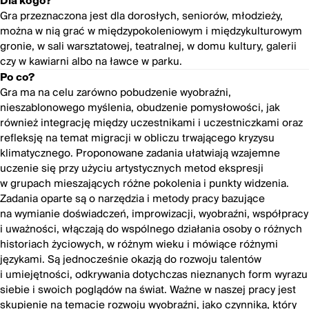
Dla kogo?
Gra przeznaczona jest dla dorosłych, seniorów, młodzieży,
można w nią grać w międzypokoleniowym i międzykulturowym
gronie, w sali warsztatowej, teatralnej, w domu kultury, galerii
czy w kawiarni albo na ławce w parku.
Po co?
Gra ma na celu zarówno pobudzenie wyobraźni,
nieszablonowego myślenia, obudzenie pomysłowości, jak
również integrację między uczestnikami i uczestniczkami oraz
refleksję na temat migracji w obliczu trwającego kryzysu
klimatycznego. Proponowane zadania ułatwiają wzajemne
uczenie się przy użyciu artystycznych metod ekspresji
w grupach mieszających różne pokolenia i punkty widzenia.
Zadania oparte są o narzędzia i metody pracy bazujące
na wymianie doświadczeń, improwizacji, wyobraźni, współpracy
i uważności, włączają do wspólnego działania osoby o różnych
historiach życiowych, w różnym wieku i mówiące różnymi
językami. Są jednocześnie okazją do rozwoju talentów
i umiejętności, odkrywania dotychczas nieznanych form wyrazu
siebie i swoich poglądów na świat. Ważne w naszej pracy jest
skupienie na temacie rozwoju wyobraźni, jako czynnika, który