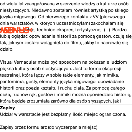
od wielu lat zaangażowaną w szerzenie wiedzy o kulturze osób
niesłyszących. Niedawno zostałam również artystką polskiego
języka migowego. Od pierwszego kontaktu z VV (pierwszego
dnia warsztatów, w których uczestniczyłam) zakochałam się
w tej szczególnej technice ekspresji artystycznej. (...) Bardzo
>S:W-S<
MENU
lubię oglądać opowiadanie historii za pomocą gestów, czuję się
tak, jakbym została wciągnięta do filmu, jakby to naprawdę się
działo.
Visual Vernacular może być sposobem na pokazanie ludziom
piękna kultury osób niesłyszących. Jest to forma ekspresji
teatralnej, która łączy w sobie takie elementy, jak mimika,
pantomima, gesty, elementy języka migowego, opowiadanie
historii oraz poezja kształtu i ruchu ciała. Za pomocą całego
ciała, ruchów rąk, gestów i mimiki można opowiedzieć historię,
która będzie zrozumiała zarówno dla osób słyszących, jak i
Zapisy
Udział w warsztacie jest bezpłatny, ilość miejsc ograniczona.
Zapisy przez formularz (do wyczerpania miejsc)