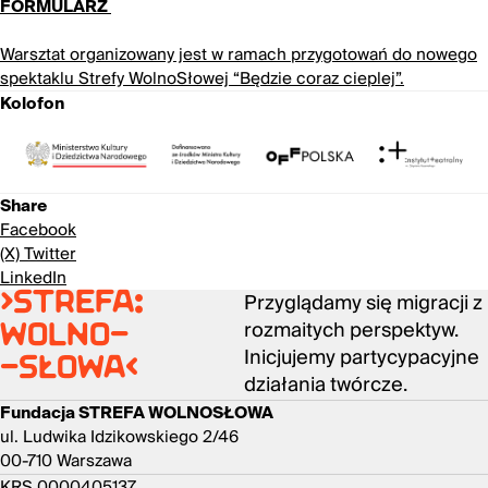
FORMULARZ
Warsztat organizowany jest w ramach przygotowań do nowego
spektaklu Strefy WolnoSłowej “Będzie coraz cieplej”.
Kolofon
Share
Facebook
(X) Twitter
LinkedIn
Przyglądamy się migracji z
>strefa:
rozmaitych perspektyw.
wolno-
Inicjujemy partycypacyjne
-słowa<
działania twórcze.
Fundacja STREFA WOLNOSŁOWA
ul. Ludwika Idzikowskiego 2/46
00-710 Warszawa
KRS 0000405137