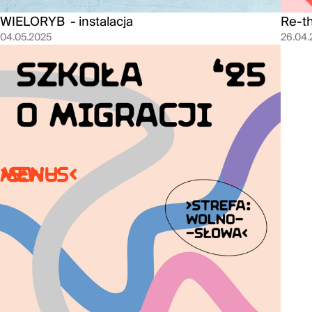
WIELORYB - instalacja
Re-th
04.05.2025
26.04.
>S:W-S<
MENU