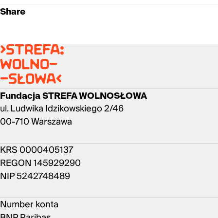
Share
>strefa:
wolno-
-słowa<
Fundacja STREFA WOLNOSŁOWA
ul. Ludwika Idzikowskiego 2/46
00-710 Warszawa
KRS 0000405137
REGON 145929290
NIP 5242748489
Number konta
BNP Paribas