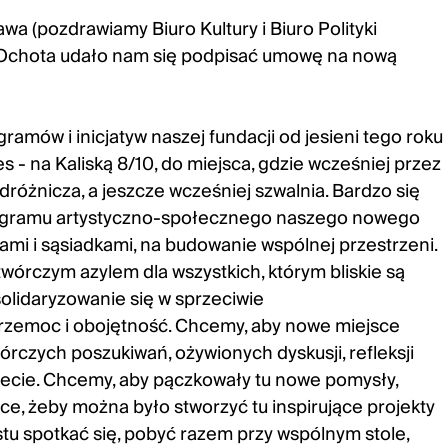
awa (pozdrawiamy Biuro Kultury i Biuro Polityki
y Ochota udało nam się podpisać umowę na nową
mów i inicjatyw naszej fundacji od jesieni tego roku
s - na Kaliską 8/10, do miejsca, gdzie wcześniej przez
odróżnicza, a jeszcze wcześniej szwalnia. Bardzo się
ogramu artystyczno-społecznego naszego nowego
dami i sąsiadkami, na budowanie wspólnej przestrzeni.
twórczym azylem dla wszystkich, którym bliskie są
olidaryzowanie się w sprzeciwie
przemoc i obojętność. Chcemy, aby nowe miejsce
órczych poszukiwań, ożywionych dyskusji, refleksji
wiecie. Chcemy, aby pączkowały tu nowe pomysły,
ace, żeby można było stworzyć tu inspirujące projekty
ostu spotkać się, pobyć razem przy wspólnym stole,