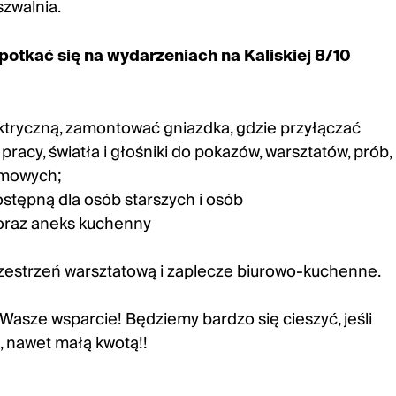
szwalnia.
otkać się na wydarzeniach na Kaliskiej 8/10
ektryczną, zamontować gniazdka, gdzie przyłączać
acy, światła i głośniki do pokazów, warsztatów, prób,
lmowych;
ostępną dla osób starszych i osób
oraz aneks kuchenny
zestrzeń warsztatową i zaplecze biurowo-kuchenne.
asze wsparcie! Będziemy bardzo się cieszyć, jeśli
 nawet małą kwotą!!