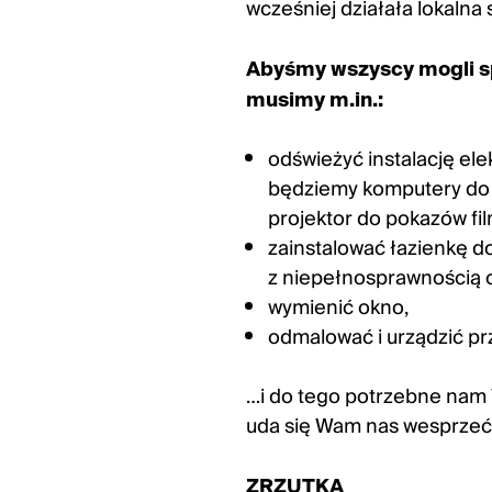
wcześniej działała lokalna 
Abyśmy wszyscy mogli sp
musimy m.in.:
odświeżyć instalację el
będziemy komputery do pr
projektor do pokazów fi
zainstalować łazienkę d
z niepełnosprawnością 
wymienić okno,
odmalować i urządzić pr
…i do tego potrzebne nam W
uda się Wam nas wesprzeć,
ZRZUTKA