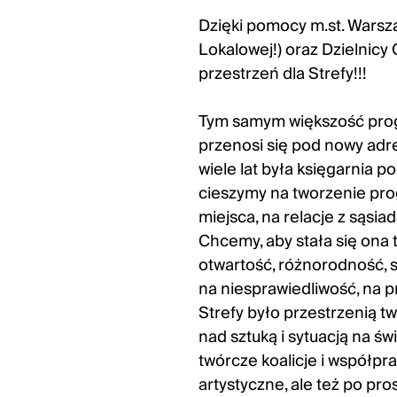
Dzięki pomocy
m.st
. Warsz
Lokalowej!) oraz Dzielnic
przestrzeń dla Strefy!!!
Tym samym większość progra
przenosi się pod nowy adre
wiele lat była księgarnia p
cieszymy na tworzenie pr
miejsca, na relacje z sąsia
Chcemy, aby stała się ona 
otwartość, różnorodność, s
na niesprawiedliwość, na 
Strefy było przestrzenią tw
nad sztuką i sytuacją na ś
twórcze koalicje i współpr
artystyczne, ale też po pr