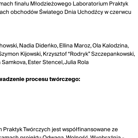
mach finału Młodzieżowego Laboratorium Praktyk
mach obchodów Światego Dnia Uchodźcy w czerwcu
owski, Nadia Dideńko, Ellina Maroz, Ola Kalodzina,
, Szymon Kijowski, Krzysztof “Rodryk” Szczepankowski,
 Samkova, Ester Stencel, Julia Rola
owadzenie procesu twórczego:
 Praktyk Twórczych jest współfinansowane ze
 ramach projektu Odwaga, Wolność, Wyobraźnia -