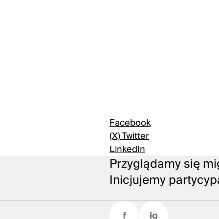
Facebook
(X) Twitter
LinkedIn
Przyglądamy się mig
Inicjujemy partycyp
f
ig