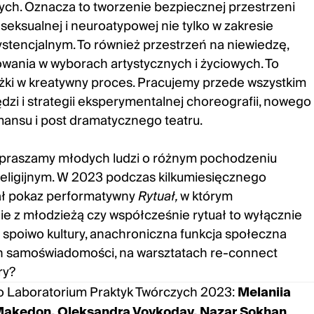
ych. Oznacza to tworzenie bezpiecznej przestrzeni
eksualnej i neuroatypowej nie tylko w zakresie
stencjalnym. To również przestrzeń na niewiedzę,
wania w wyborach artystycznych i życiowych. To
żki w kreatywny proces. Pracujemy przede wszystkim
ędzi i strategii eksperymentalnej choreografii, nowego
mansu i post dramatycznego teatru.
apraszamy młodych ludzi o różnym pochodzeniu
religijnym. W 2023 podczas kilkumiesięcznego
ał pokaz performatywny
Rytuał,
w którym
ie z młodzieżą czy współcześnie rytuał to wyłącznie
ne spoiwo kultury, anachroniczna funkcja społeczna
ch samoświadomości, na warsztatach re-connect
ry?
 Laboratorium Praktyk Twórczych 2023:
Melaniia
 Makedon, Oleksandra Vovkodav, Nazar Sokhan