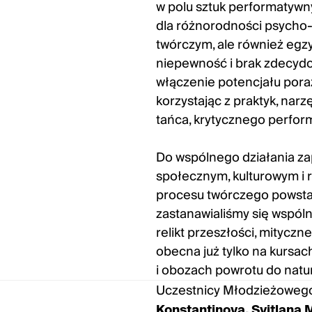
w polu sztuk performatywn
dla różnorodności psycho-s
twórczym, ale również egzy
niepewność i brak zdecydo
włączenie potencjału pora
korzystając z praktyk, narz
tańca, krytycznego perfor
Do wspólnego działania z
społecznym, kulturowym i 
procesu twórczego powst
zastanawialiśmy się wspóln
relikt przeszłości, mitycz
obecna już tylko na kursa
i obozach powrotu do natu
Uczestnicy
Młodzieżowego
Konstantinova, Svitlana