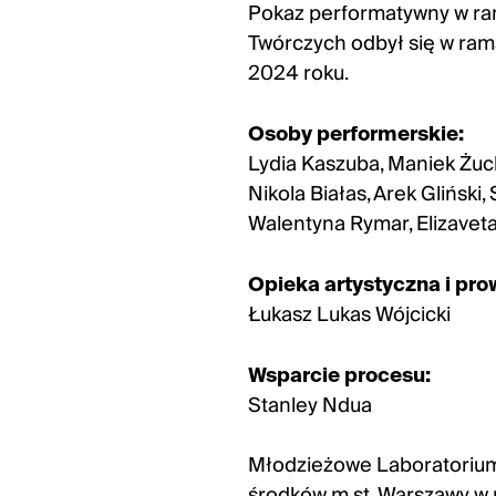
Pokaz performatywny w ra
Twórczych odbył się w ra
2024 roku.
Osoby performerskie:
Lydia Kaszuba, Maniek Żuch
Nikola Białas, Arek Gliński
Walentyna Rymar, Elizaveta
Opieka artystyczna i pr
Łukasz Lukas Wójcicki
Wsparcie procesu:
Stanley Ndua
Młodzieżowe Laboratorium
środków m.st. Warszawy w