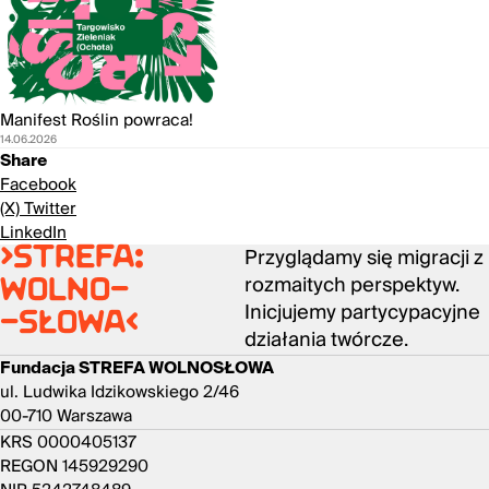
Manifest Roślin powraca!
14.06.2026
Share
Facebook
(X) Twitter
LinkedIn
Przyglądamy się migracji z
>strefa:
rozmaitych perspektyw.
wolno-
Inicjujemy partycypacyjne
-słowa<
działania twórcze.
Fundacja STREFA WOLNOSŁOWA
ul. Ludwika Idzikowskiego 2/46
00-710 Warszawa
KRS 0000405137
REGON 145929290