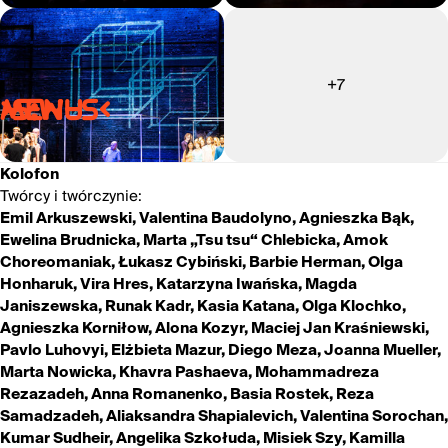
+7
>S:W-S<
MENU
Kolofon
Twórcy i twórczynie:
Emil Arkuszewski, Valentina Baudolyno, Agnieszka Bąk,
Ewelina Brudnicka, Marta „Tsu tsu“ Chlebicka, Amok
Choreomaniak, Łukasz Cybiński, Barbie Herman, Olga
Honharuk, Vira Hres, Katarzyna Iwańska, Magda
Janiszewska, Runak Kadr, Kasia Katana, Olga Klochko,
Agnieszka Korniłow, Alona Kozyr, Maciej Jan Kraśniewski,
Pavlo Luhovyi, Elżbieta Mazur, Diego Meza, Joanna Mueller,
Marta Nowicka, Khavra Pashaeva, Mohammadreza
Rezazadeh, Anna Romanenko, Basia Rostek, Reza
Samadzadeh, Aliaksandra Shapialevich, Valentina Sorochan,
Kumar Sudheir, Angelika Szkołuda, Misiek Szy, Kamilla