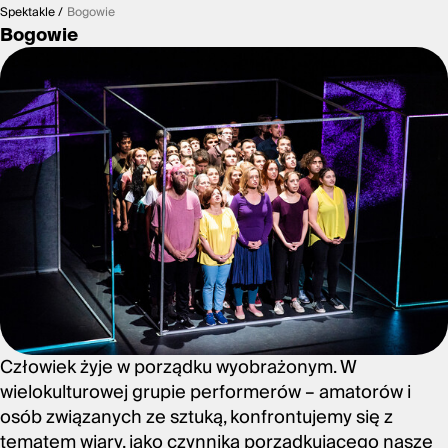
Spektakle
Bogowie
Bogowie
Człowiek żyje w porządku wyobrażonym. W
wielokulturowej grupie performerów – amatorów i
osób związanych ze sztuką, konfrontujemy się z
tematem wiary, jako czynnika porządkującego nasze